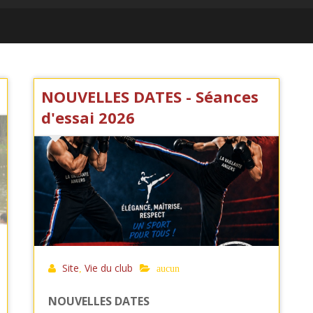
NOUVELLES DATES - Séances
d'essai 2026
Site
Vie du club
,
aucun
NOUVELLES DATES