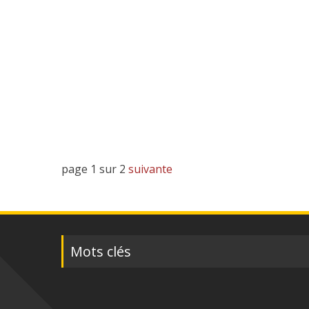
Posts
page 1 sur 2
suivante
navigation
Mots clés