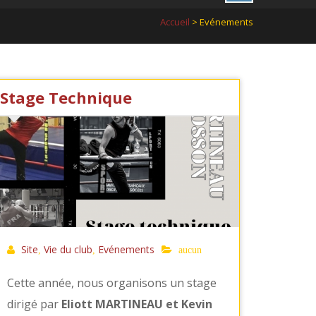
Accueil
> Evénements
Stage Technique
Site
Vie du club
Evénements
,
,
aucun
Cette année, nous organisons un stage
dirigé par
Eliott MARTINEAU et Kevin