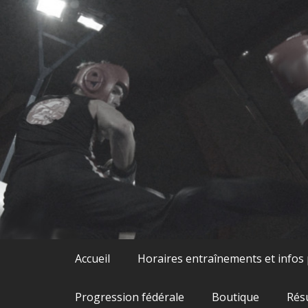
Skip
to
content
Accueil
Horaires entraînements et infos
Progression fédérale
Boutique
Rés