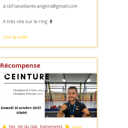
à
sbf.lavaillante.angers@gmail.com
A très vite sur le ring 🥊
Lire la suite
Récompense
Site
Vie du club
Evénements
,
,
aucun