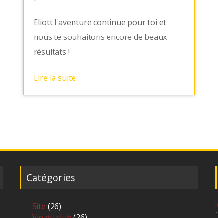
Eliott l'aventure continue pour toi et
nous te souhaitons encore de beaux
résultats !
Lire la suite
Catégories
Site
(26)
R
1
Vie du club
(26)